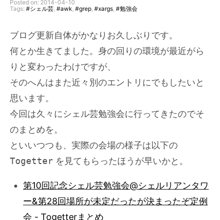
Posted on: 2014-04-10
Tags:
#シェル芸
,
#awk
,
#grep
,
#xargs
,
#勉強会
ブログ更新自体がかなりお久しぶりです。
何とか生きてました。身の回りの環境が最近がら
りと変わったわけですが、
そのへんはまた近々別のエントリにでもしたいと
思います。
今回は久々にシェル芸勉強会に行ってきたのでそ
のまとめを。
といいつつも、実際の会場の様子は以下の
Togetter
を見てもらったほうが早いかと。
第10回記念シェル芸勉強会@シェルリアンタワ
ー&第28回場所が未定だったが決まったぞ定例
会 - Togetterまとめ